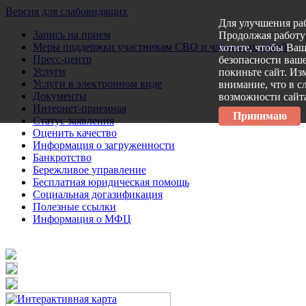
Версия для слабовидящих
Для улучшения ра
Запись на прием
Продолжая работу 
Меры поддержки участникам СВО и членам их семей
хотите, чтобы Ва
Пресс-центр
безопасности ваше
Услуги
покиньте сайт. Из
Услуги в электронном виде
внимание, что в с
Документы
возможности сайт
Интернет-приемная
Принимаю
Статус заявления
Оценить качество
Информация о загруженности
Банкротство
Бережливое управление
Бесплатная юридическая помощь
Социальная догазификация
Полезные ссылки
Информация о МФЦ