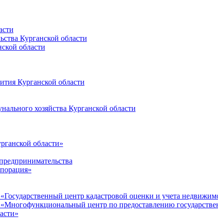
асти
ьства Курганской области
ской области
ития Курганской области
нального хозяйства Курганской области
рганской области»
 предпринимательства
рпорация»
 «Государственный центр кадастровой оценки и учета недвижим
и «Многофункциональный центр по предоставлению государств
асти»