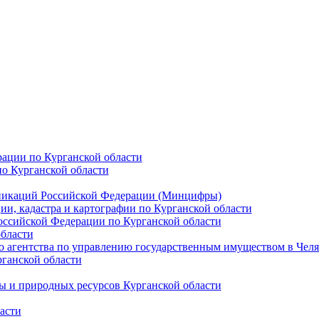
ации по Курганской области
о Курганской области
уникаций Российской Федерации (Минцифры)
и, кадастра и картографии по Курганской области
оссийской Федерации по Курганской области
бласти
 агентства по управлению государственным имуществом в Челя
ганской области
ы и природных ресурсов Курганской области
асти