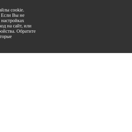
йлы cookie.
. Если Вы не
 настройках
од на сайт, или
ройства. Обратите
оторые