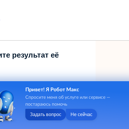
»
те результат её
Привет! Я Робот Макс
Спросите меня об услуге или сервисе —
постараюсь помочь
Задать вопрос
Не сейчас