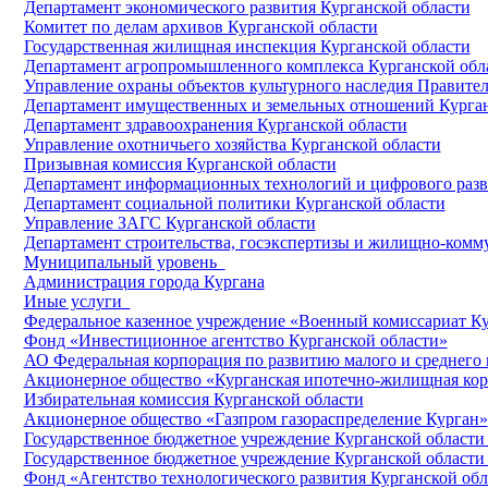
Департамент экономического развития Курганской области
Комитет по делам архивов Курганской области
Государственная жилищная инспекция Курганской области
Департамент агропромышленного комплекса Курганской обл
Управление охраны объектов культурного наследия Правител
Департамент имущественных и земельных отношений Курган
Департамент здравоохранения Курганской области
Управление охотничьего хозяйства Курганской области
Призывная комиссия Курганской области
Департамент информационных технологий и цифрового разв
Департамент социальной политики Курганской области
Управление ЗАГС Курганской области
Департамент строительства, госэкспертизы и жилищно-комму
Муниципальный уровень
Администрация города Кургана
Иные услуги
Федеральное казенное учреждение «Военный комиссариат Ку
Фонд «Инвестиционное агентство Курганской области»
АО Федеральная корпорация по развитию малого и среднего
Акционерное общество «Курганская ипотечно-жилищная ко
Избирательная комиссия Курганской области
Акционерное общество «Газпром газораспределение Курган»
Государственное бюджетное учреждение Курганской области
Государственное бюджетное учреждение Курганской област
Фонд «Агентство технологического развития Курганской обл