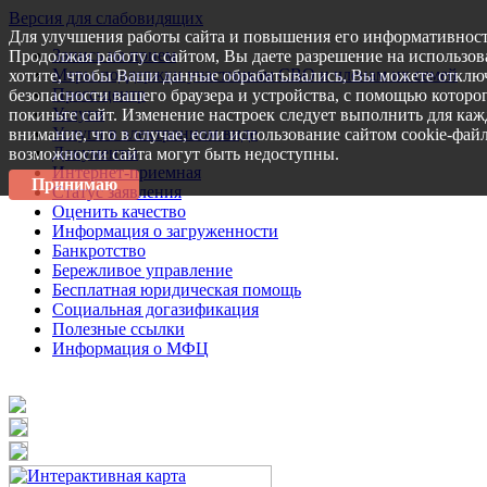
Версия для слабовидящих
Для улучшения работы сайта и повышения его информативност
Запись на прием
Продолжая работу с сайтом, Вы даете разрешение на использов
Меры поддержки участникам СВО и членам их семей
хотите, чтобы Ваши данные обрабатывались, Вы можете отключ
Пресс-центр
безопасности вашего браузера и устройства, с помощью которог
Услуги
покиньте сайт. Изменение настроек следует выполнить для каж
Услуги в электронном виде
внимание, что в случае, если использование сайтом cookie-фай
Документы
возможности сайта могут быть недоступны.
Интернет-приемная
Принимаю
Статус заявления
Оценить качество
Информация о загруженности
Банкротство
Бережливое управление
Бесплатная юридическая помощь
Социальная догазификация
Полезные ссылки
Информация о МФЦ