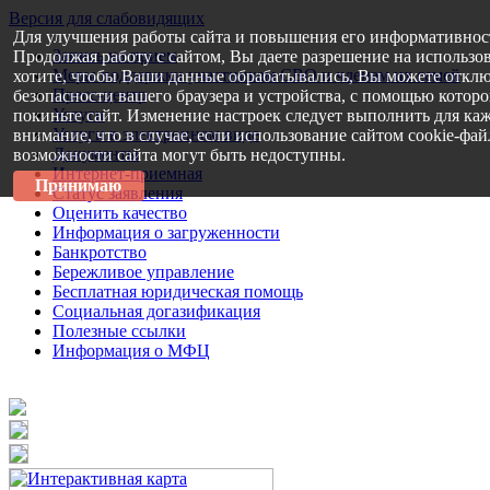
Версия для слабовидящих
Для улучшения работы сайта и повышения его информативнос
Запись на прием
Продолжая работу с сайтом, Вы даете разрешение на использо
Меры поддержки участникам СВО и членам их семей
хотите, чтобы Ваши данные обрабатывались, Вы можете отклю
Пресс-центр
безопасности вашего браузера и устройства, с помощью которог
Услуги
покиньте сайт. Изменение настроек следует выполнить для каж
Услуги в электронном виде
внимание, что в случае, если использование сайтом cookie-фа
Документы
возможности сайта могут быть недоступны.
Интернет-приемная
Принимаю
Статус заявления
Оценить качество
Информация о загруженности
Банкротство
Бережливое управление
Бесплатная юридическая помощь
Социальная догазификация
Полезные ссылки
Информация о МФЦ