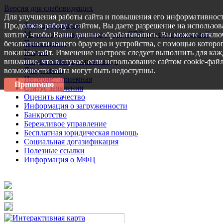
Версия для слабовидящих
Для улучшения работы сайта и повышения его информативност
Запись на прием
Продолжая работу с сайтом, Вы даете разрешение на использов
Меры поддержки участникам СВО и членам их семей
хотите, чтобы Ваши данные обрабатывались, Вы можете отключ
Пресс-центр
безопасности вашего браузера и устройства, с помощью которог
Услуги
покиньте сайт. Изменение настроек следует выполнить для каж
Услуги в электронном виде
внимание, что в случае, если использование сайтом cookie-фай
Документы
возможности сайта могут быть недоступны.
Интернет-приемная
Принимаю
Статус заявления
Оценить качество
Информация о загруженности
Банкротство
Бережливое управление
Бесплатная юридическая помощь
Социальная догазификация
Полезные ссылки
Информация о МФЦ