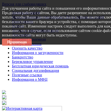
Версия для слабовидящих
Для улучшения работы сайта и повышения его информативност
Запись на прием
Продолжая работу с сайтом, Вы даете разрешение на использов
Меры поддержки участникам СВО и членам их семей
хотите, чтобы Ваши данные обрабатывались, Вы можете отключ
Пресс-центр
безопасности вашего браузера и устройства, с помощью которог
Услуги
покиньте сайт. Изменение настроек следует выполнить для каж
Услуги в электронном виде
внимание, что в случае, если использование сайтом cookie-фай
Документы
возможности сайта могут быть недоступны.
Интернет-приемная
Принимаю
Статус заявления
Оценить качество
Информация о загруженности
Банкротство
Бережливое управление
Бесплатная юридическая помощь
Социальная догазификация
Полезные ссылки
Информация о МФЦ