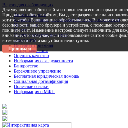
Версия для слабовидящих
Для улучшения работы сайта и повышения его информативност
Запись на прием
Продолжая работу с сайтом, Вы даете разрешение на использов
Меры поддержки участникам СВО и членам их семей
хотите, чтобы Ваши данные обрабатывались, Вы можете отключ
Пресс-центр
безопасности вашего браузера и устройства, с помощью которог
Услуги
покиньте сайт. Изменение настроек следует выполнить для каж
Услуги в электронном виде
внимание, что в случае, если использование сайтом cookie-фай
Документы
возможности сайта могут быть недоступны.
Интернет-приемная
Принимаю
Статус заявления
Оценить качество
Информация о загруженности
Банкротство
Бережливое управление
Бесплатная юридическая помощь
Социальная догазификация
Полезные ссылки
Информация о МФЦ