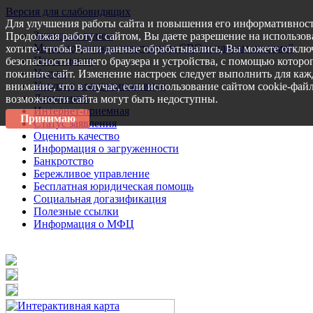
Версия для слабовидящих
Для улучшения работы сайта и повышения его информативност
Запись на прием
Продолжая работу с сайтом, Вы даете разрешение на использов
Меры поддержки участникам СВО и членам их семей
хотите, чтобы Ваши данные обрабатывались, Вы можете отключ
Пресс-центр
безопасности вашего браузера и устройства, с помощью которог
Услуги
покиньте сайт. Изменение настроек следует выполнить для каж
Услуги в электронном виде
внимание, что в случае, если использование сайтом cookie-фай
Документы
возможности сайта могут быть недоступны.
Интернет-приемная
Принимаю
Статус заявления
Оценить качество
Информация о загруженности
Банкротство
Бережливое управление
Бесплатная юридическая помощь
Социальная догазификация
Полезные ссылки
Информация о МФЦ