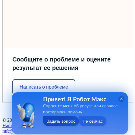
Сообщите о проблеме и оцените
результат её решения
Написать о проблеме
Привет! Я Робот Макс
Спросите меня об услуге или сервисе —
постараюсь помочь
© 2012 - 2026 ГБУ "МФЦ" Курганской области
Задать вопрос
Не сейчас
Наш баннер
mfc@kurganobl.ru