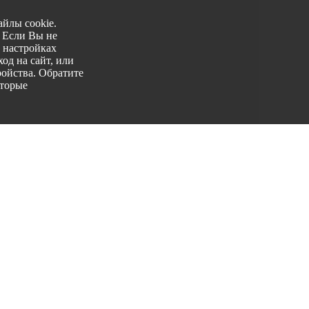
йлы cookie.
. Если Вы не
 настройках
од на сайт, или
ройства. Обратите
оторые