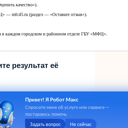
ценить качество»).
Ц» — mfc45.ru (раздел — «Оставьте отзыв»).
тся в каждом городском и районном отделе ГБУ «МФЦ».
те результат её
Привет! Я Робот Макс
Спросите меня об услуге или сервисе —
постараюсь помочь
Задать вопрос
Не сейчас