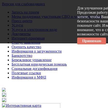
Версия для слабовидящих
Для улучшения ра
Запись на прием
Продолжая работу 
Меры поддержки участникам СВО и членам их семей
хотите, чтобы Ва
Пресс-центр
безопасности ваше
Услуги
покиньте сайт. Из
Услуги в электронном виде
внимание, что в с
Документы
возможности сайт
Интернет-приемная
Принимаю
Статус заявления
Оценить качество
Информация о загруженности
Банкротство
Бережливое управление
Бесплатная юридическая помощь
Социальная догазификация
Полезные ссылки
Информация о МФЦ