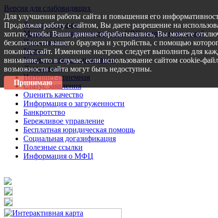
Версия для слабовидящих
Для улучшения работы сайта и повышения его информативност
Запись на прием
Продолжая работу с сайтом, Вы даете разрешение на использов
Меры поддержки участникам СВО и членам их семей
хотите, чтобы Ваши данные обрабатывались, Вы можете отключ
Пресс-центр
безопасности вашего браузера и устройства, с помощью которог
Услуги
покиньте сайт. Изменение настроек следует выполнить для каж
Услуги в электронном виде
внимание, что в случае, если использование сайтом cookie-фай
Документы
возможности сайта могут быть недоступны.
Интернет-приемная
Принимаю
Статус заявления
Оценить качество
Информация о загруженности
Банкротство
Бережливое управление
Бесплатная юридическая помощь
Социальная догазификация
Полезные ссылки
Информация о МФЦ