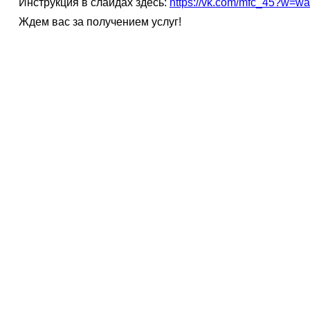
Инструкция в слайдах здесь:
https://vk.com/mfc_45?w=w
Ждем вас за получением услуг!