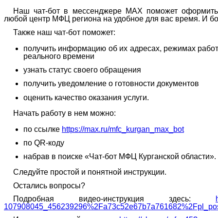
Наш чат-бот в мессенджере МАХ поможет оформить
любой центр МФЦ региона на удобное для вас время. И б
Также наш чат-бот поможет:
получить информацию об их адресах, режимах рабо
реального времени
узнать статус своего обращения
получить уведомление о готовности документов
оценить качество оказания услуги.
Начать работу в нем
можно:
по ссылке
https://max.ru/mfc_kurgan_max_bot
по
QR-
коду
набрав в поиске «Чат-бот МФЦ Курганской области».
Следуйте простой и понятной инструкции.
Остались вопросы?
Подробная видео-инструкция здесь:
107908045_456239296%2Fa73c52e67b7a761682%2Fpl_pos